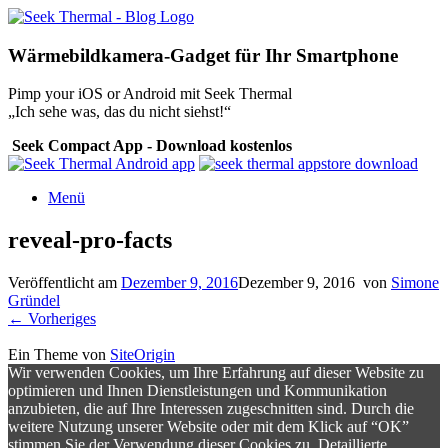
Zum
Inhalt
springen
Wärmebildkamera-Gadget für Ihr Smartphone
Pimp your iOS or Android mit Seek Thermal
„Ich sehe was, das du nicht siehst!“
Seek Compact App - Download kostenlos
Menü
reveal-pro-facts
Veröffentlicht am
Dezember 9, 2016
Dezember 9, 2016
von
Simone
Gründel
← Vorheriges
Ein Theme von
SiteOrigin
Wir verwenden Cookies, um Ihre Erfahrung auf dieser Website zu
optimieren und Ihnen Dienstleistungen und Kommunikation
anzubieten, die auf Ihre Interessen zugeschnitten sind. Durch die
weitere Nutzung unserer Website oder mit dem Klick auf “OK”
stimmen Sie der Verwendung dieser Cookies zu. Detaillierte