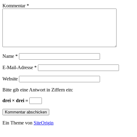
Kommentar
*
Name
*
E-Mail-Adresse
*
Website
Bitte gib eine Antwort in Ziffern ein:
drei × drei =
Ein Theme von
SiteOrigin